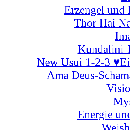
Erzengel und 
Thor Hai N
Ima
Kundalini-
New Usui 1-2-3 ♥E
Ama Deus-Schama
Visi
Mys
Energie un
Weish