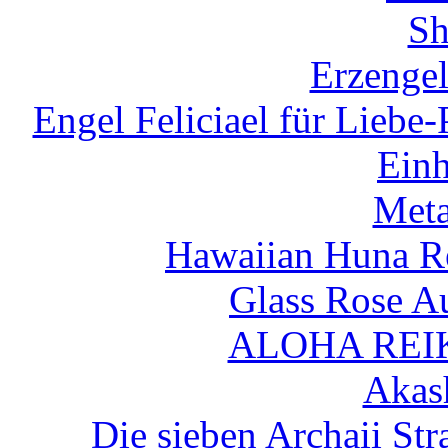
Sh
Erzengel
Engel Feliciael für Liebe
Einh
Met
Hawaiian Huna Re
Glass Rose A
ALOHA REIK
Akas
Die sieben Archaii Str