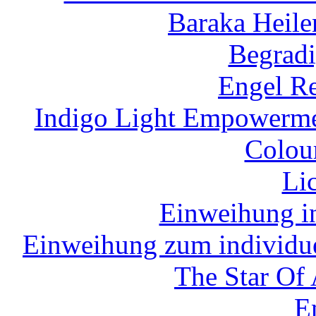
Baraka Heile
Begradi
Engel Re
Indigo Light Empowermen
Colour
Li
Einweihung in
Einweihung zum individue
The Star Of
E