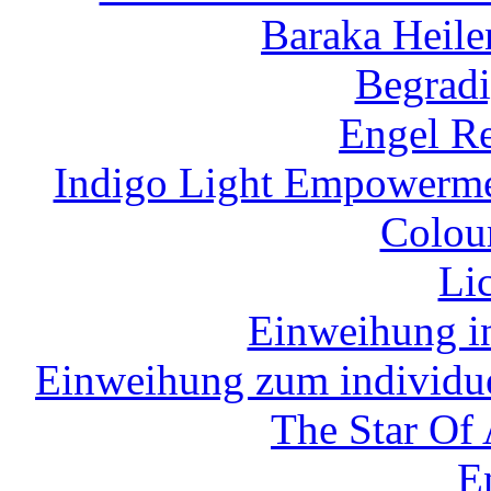
Baraka Heile
Begradi
Engel Re
Indigo Light Empowermen
Colour
Li
Einweihung in
Einweihung zum individue
The Star Of
E