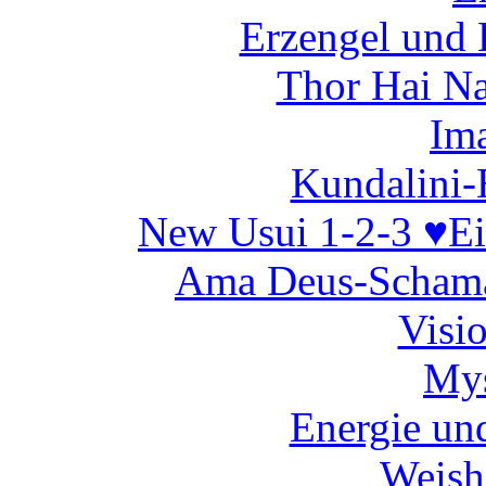
Erzengel und 
Thor Hai N
Ima
Kundalini-
New Usui 1-2-3 ♥E
Ama Deus-Schama
Visi
Mys
Energie un
Weish