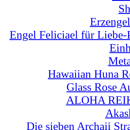
Sh
Erzengel
Engel Feliciael für Liebe
Einh
Met
Hawaiian Huna Re
Glass Rose A
ALOHA REIK
Akas
Die sieben Archaii Str