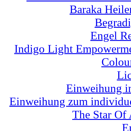
Baraka Heile
Begradi
Engel Re
Indigo Light Empowermen
Colour
Li
Einweihung in
Einweihung zum individue
The Star Of
E