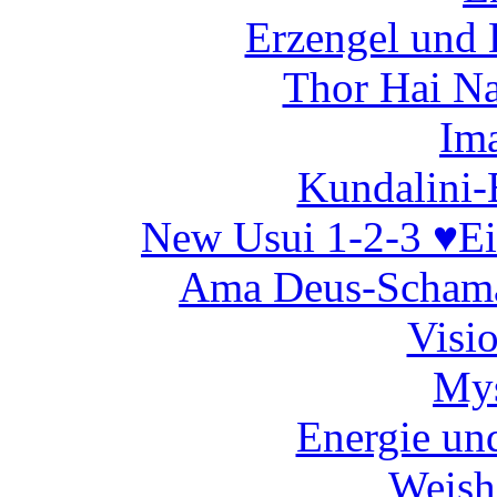
Erzengel und 
Thor Hai N
Ima
Kundalini-
New Usui 1-2-3 ♥E
Ama Deus-Schama
Visi
Mys
Energie un
Weish