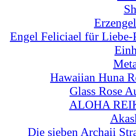
Sh
Erzengel
Engel Feliciael für Liebe
Einh
Met
Hawaiian Huna Re
Glass Rose A
ALOHA REIK
Akas
Die sieben Archaii Str